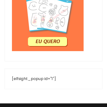
[elfsight_popup id="1"]