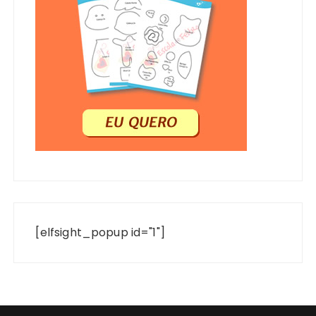
[elfsight_popup id="1"]