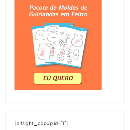
[elfsight_popup id="1"]