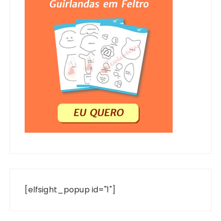
[elfsight_popup id="1"]