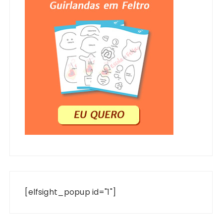
[elfsight_popup id="1"]