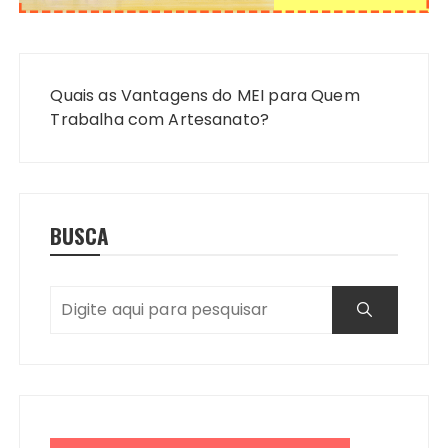
Navegação
de
Quais as Vantagens do MEI para Quem
Post
Trabalha com Artesanato?
BUSCA