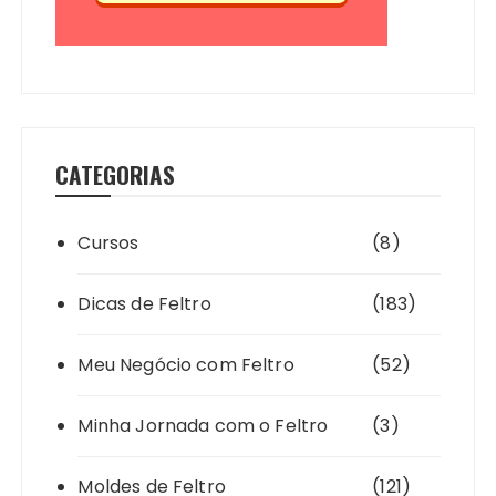
CATEGORIAS
Cursos
(8)
Dicas de Feltro
(183)
Meu Negócio com Feltro
(52)
Minha Jornada com o Feltro
(3)
Moldes de Feltro
(121)