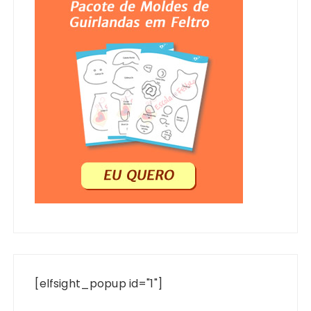
[elfsight_popup id="1"]