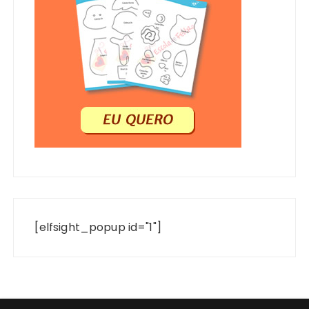
[elfsight_popup id="1"]