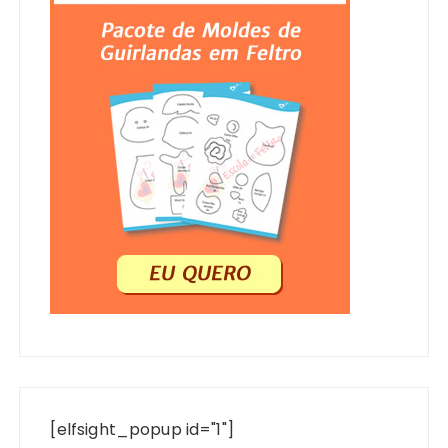
[elfsight_popup id="1"]