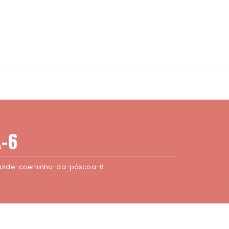
-6
olde-coelhinho-da-páscoa-6