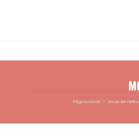
Ir
para
o
conteúdo
M
Página inicial
Dicas de Feltro