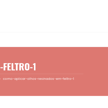
-FELTRO-1
como-aplicar-olhos-resinados-em-feltro-1