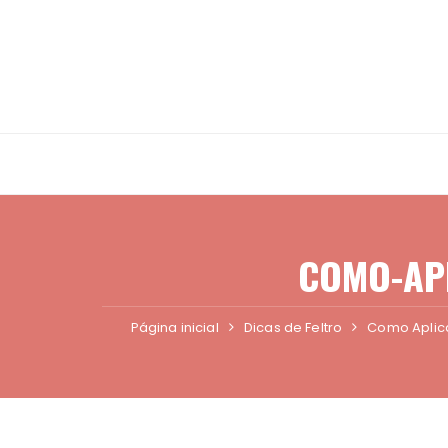
Ir
para
o
conteúdo
COMO-APL
Página inicial
Dicas de Feltro
Como Aplica