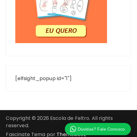
[elfsight_popup id="1"]
Copyright © 2026 Escola de Feltro. All rights
reserved.
Dúvidas? Fale Conosco
Fascinate Tema por
Themebeez