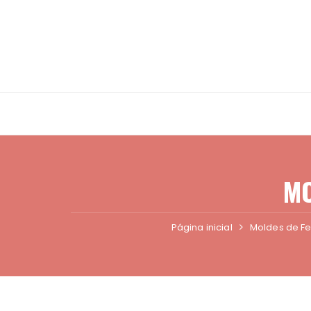
Ir
para
o
conteúdo
MO
Página inicial
Moldes de Fe