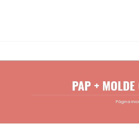
Ir
para
o
conteúdo
PAP + MOLDE 
Página inic