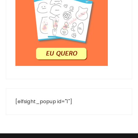
[elfsight_popup id="1"]