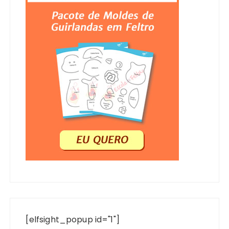
[elfsight_popup id="1"]