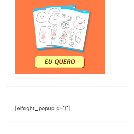
[elfsight_popup id="1"]