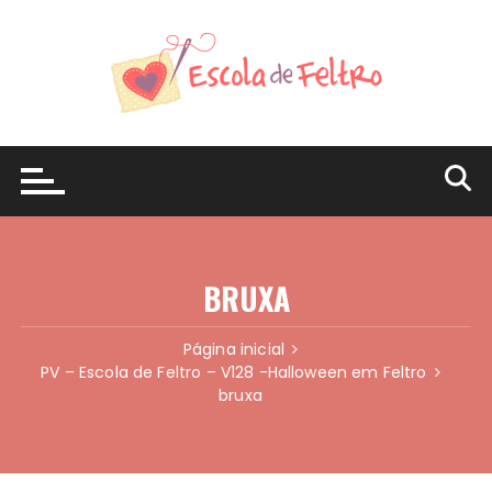
Ir
para
o
conteúdo
BRUXA
Página inicial
PV – Escola de Feltro – V128 -Halloween em Feltro
bruxa