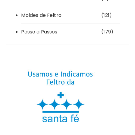
Moldes de Feltro
(121)
Passo a Passos
(179)