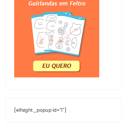
[elfsight_popup id="1"]