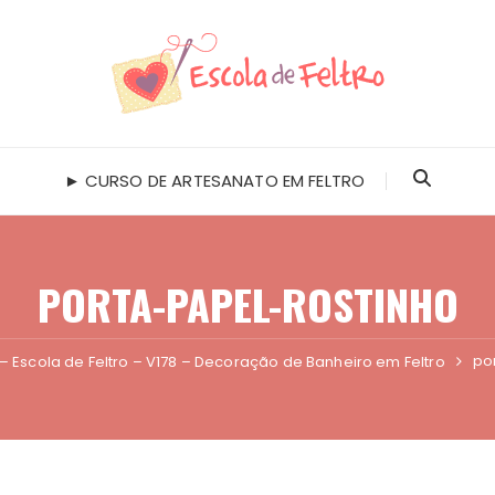
► CURSO DE ARTESANATO EM FELTRO
PORTA-PAPEL-ROSTINHO
po
– Escola de Feltro – V178 – Decoração de Banheiro em Feltro