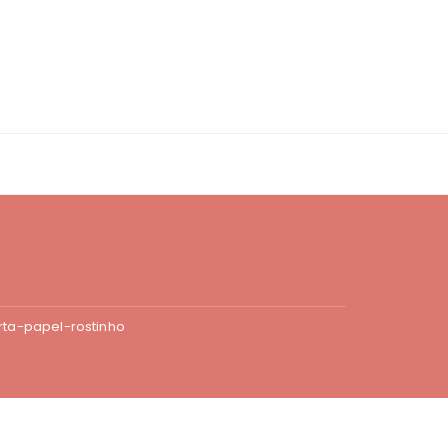
rta-papel-rostinho