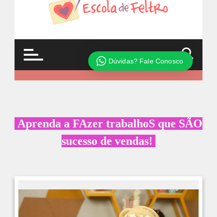
Aprenda a FAzer trabalhoS que SÃO
sucesso de vendas!