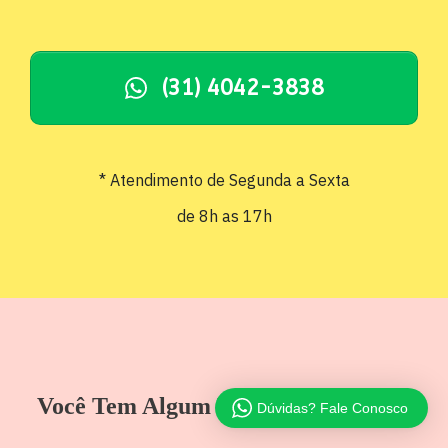
(31) 4042-3838
* Atendimento de Segunda a Sexta
de 8h as 17h
Você Tem Algum Desses Problemas?
Dúvidas? Fale Conosco