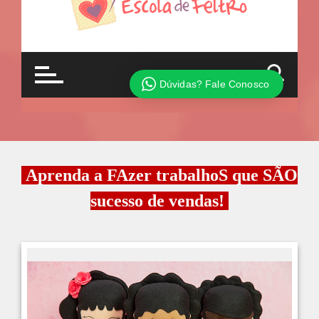
Aprenda a FAzer trabalhoS que SÃO
sucesso de vendas!