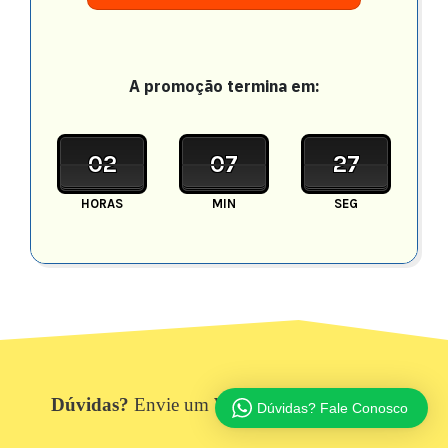
A promoção termina em:
02
07
23
HORAS
MIN
SEG
Dúvidas?
Envie um WhatsApp Pra Gente =)
Dúvidas? Fale Conosco