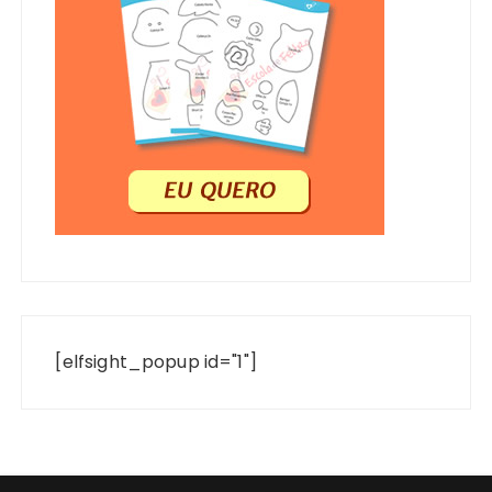
[elfsight_popup id="1"]