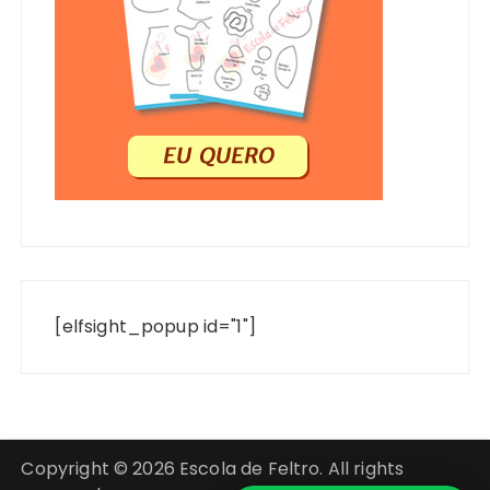
[elfsight_popup id="1"]
Copyright © 2026 Escola de Feltro. All rights