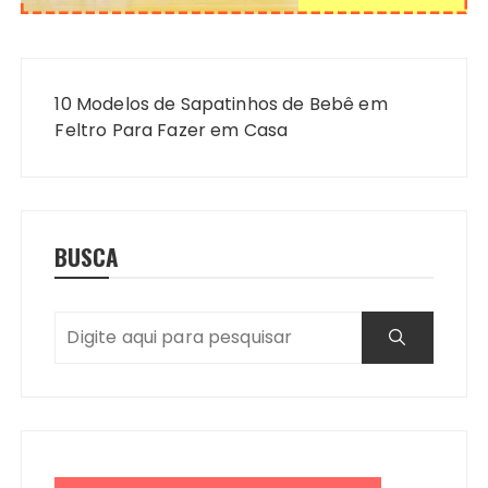
Navegação
de
10 Modelos de Sapatinhos de Bebê em
Post
Feltro Para Fazer em Casa
BUSCA