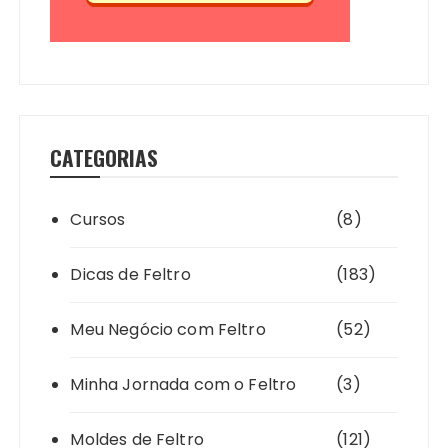
CATEGORIAS
Cursos
(8)
Dicas de Feltro
(183)
Meu Negócio com Feltro
(52)
Minha Jornada com o Feltro
(3)
Moldes de Feltro
(121)