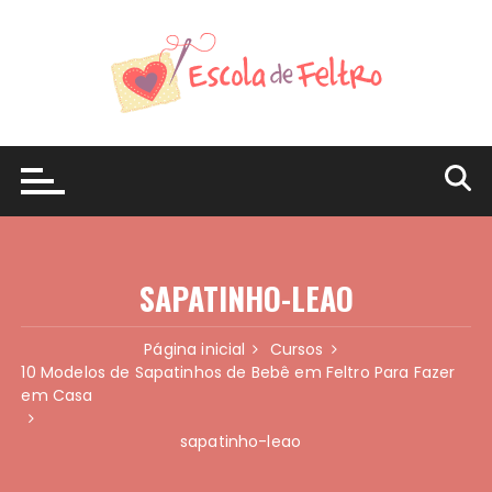
Ir
para
o
conteúdo
SAPATINHO-LEAO
Página inicial
Cursos
10 Modelos de Sapatinhos de Bebê em Feltro Para Fazer
em Casa
sapatinho-leao