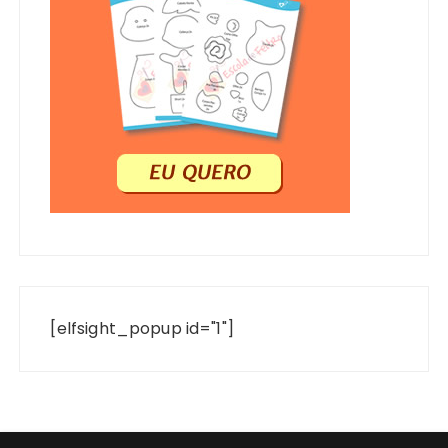
[elfsight_popup id="1"]