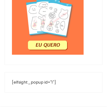
[elfsight_popup id="1"]