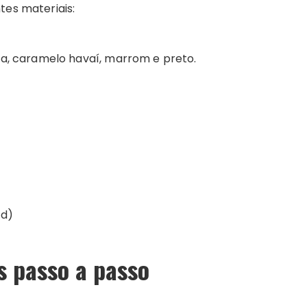
tes materiais:
ha, caramelo havaí, marrom e preto.
ad)
s passo a passo