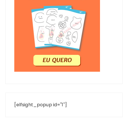
[elfsight_popup id="1"]