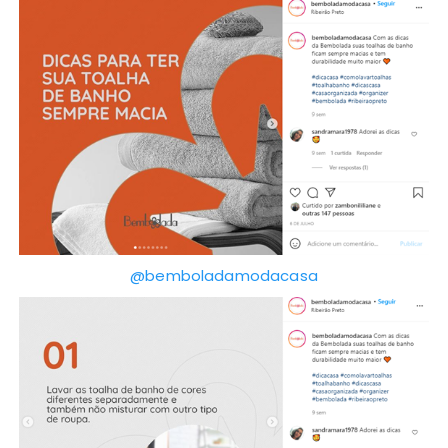
@bemboladamodacasa